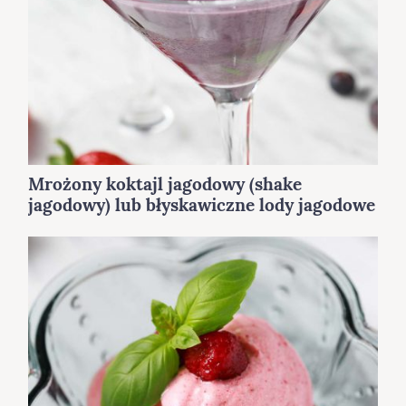
a
r
c
h
f
o
r
:
Mrożony koktajl jagodowy (shake
jagodowy) lub błyskawiczne lody jagodowe