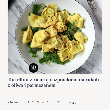
Tortellini z ricottą i szpinakiem na rukoli
z oliwą i parmezanem
1
2
3
4
5
…
12
P
« Previous
Next »