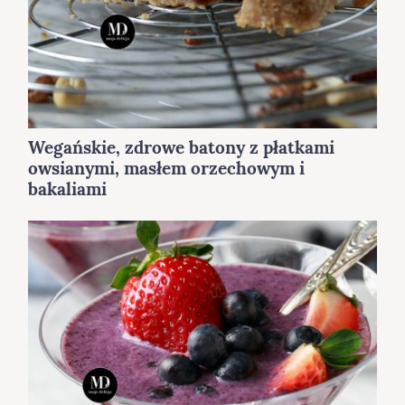
Wegańskie, zdrowe batony z płatkami
owsianymi, masłem orzechowym i
bakaliami
S
e