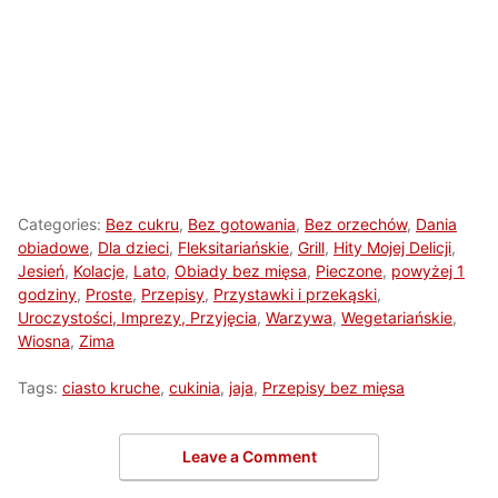
Categories:
Bez cukru
,
Bez gotowania
,
Bez orzechów
,
Dania
obiadowe
,
Dla dzieci
,
Fleksitariańskie
,
Grill
,
Hity Mojej Delicji
,
Jesień
,
Kolacje
,
Lato
,
Obiady bez mięsa
,
Pieczone
,
powyżej 1
godziny
,
Proste
,
Przepisy
,
Przystawki i przekąski
,
Uroczystości, Imprezy, Przyjęcia
,
Warzywa
,
Wegetariańskie
,
Wiosna
,
Zima
Tags:
ciasto kruche
,
cukinia
,
jaja
,
Przepisy bez mięsa
Leave a Comment