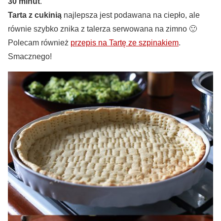
30 minut
.
Tarta z cukinią
najlepsza jest podawana na ciepło, ale
równie szybko znika z talerza serwowana na zimno 🙂
Polecam również
przepis na Tartę ze szpinakiem
.
Smacznego!