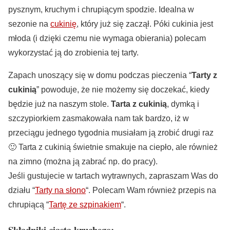
pysznym, kruchym i chrupiącym spodzie. Idealna w
sezonie na
cukinię
, który już się zaczął. Póki cukinia jest
młoda (i dzięki czemu nie wymaga obierania) polecam
wykorzystać ją do zrobienia tej tarty.
Z
apach unoszący się w domu podczas pieczenia “
Tarty z
cukinią
” powoduje, że nie możemy się doczekać, kiedy
będzie już na naszym stole.
Tarta z cukinią
, dymką i
szczypiorkiem zasmakowała nam tak bardzo, iż w
przeciągu jednego tygodnia musiałam ją zrobić drugi raz
🙂 Tarta z cukinią świetnie smakuje na ciepło, ale również
na zimno (można ją zabrać np. do pracy).
Jeśli gustujecie w tartach wytrawnych, zapraszam Was do
działu “
Tarty na słono
“. Polecam Wam również przepis na
chrupiącą “
Tartę ze szpinakiem
“.
Składniki ciasta kruchego: