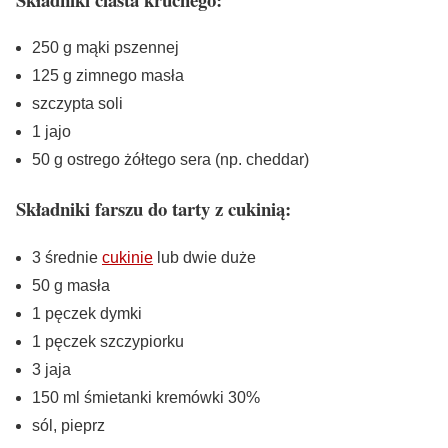
250 g mąki pszennej
125 g zimnego masła
szczypta soli
1 jajo
50 g ostrego żółtego sera (np. cheddar)
Składniki farszu do tarty z cukinią:
3 średnie
cukinie
lub dwie duże
50 g masła
1 pęczek dymki
1 pęczek szczypiorku
3 jaja
150 ml śmietanki kremówki 30%
sól, pieprz