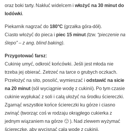
oraz boki tarty. Nakłuć widelcem i
włożyć na 30 minut do
lodówki
.
Piekarnik nagrzać do
180°C
(grzałka góra-dół).
Ciasto włożyć do pieca i
piec 15 minut
(tzw. “pieczenie na
ślepo” – z ang. blind baking)
.
Przygotować farsz:
Cukinię umyć, odkroić końcówki. Jeśli jest młoda nie
trzeba jej obierać. Zetrzeć na tarce o grubych oczkach.
Przełożyć na sito, posolić, wymieszać i
odstawić na sicie
na 20 minut
(sól wyciągnie wodę z cukinii). Po tym czasie
cukinie wypłukać z soli i całą ułożyć na środku ściereczki.
Zgarnąć wszystkie końce ściereczki ku górze i ciasno
zwinąć (tworząc coś w rodzaju okrągłego cukierka z
jednym wiązaniem na górze 🙂 ). Nad zlewem wyżymać
ściereczkę, aby wycisnąć całą wodę z cukinii.