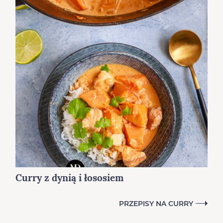
k
a
t
e
g
o
r
i
i
Curry z dynią i łososiem
PRZEPISY NA CURRY