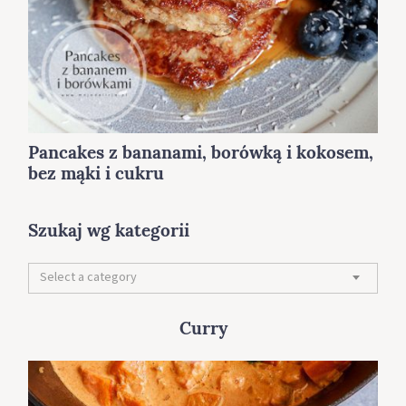
Pancakes z bananami, borówką i kokosem,
bez mąki i cukru
S
e
Szukaj wg kategorii
a
r
S
Select a category
c
z
h
u
f
k
Curry
o
a
r
j
:
w
g