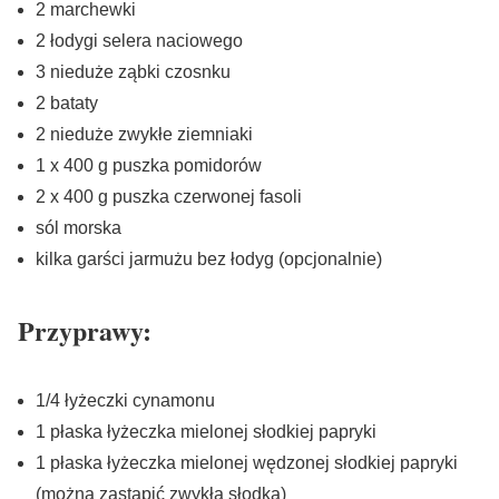
2 marchewki
2 łodygi selera naciowego
3 nieduże ząbki czosnku
2 bataty
2 nieduże zwykłe ziemniaki
1 x 400 g puszka pomidorów
2 x 400 g puszka czerwonej fasoli
sól morska
kilka garści jarmużu bez łodyg (opcjonalnie)
Przyprawy:
1/4 łyżeczki cynamonu
1 płaska łyżeczka mielonej słodkiej papryki
1 płaska łyżeczka mielonej wędzonej słodkiej papryki
(można zastąpić zwykłą słodką)