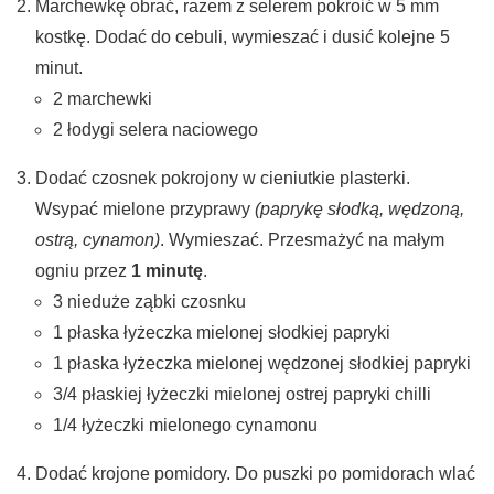
Marchewkę obrać, razem z selerem pokroić w 5 mm
kostkę. Dodać do cebuli, wymieszać i dusić kolejne 5
minut.
2 marchewki
2 łodygi selera naciowego
Dodać czosnek pokrojony w cieniutkie plasterki.
Wsypać mielone przyprawy
(paprykę słodką, wędzoną,
ostrą, cynamon)
. Wymieszać. Przesmażyć na małym
ogniu przez
1 minutę
.
3 nieduże ząbki czosnku
1 płaska łyżeczka mielonej słodkiej papryki
1 płaska łyżeczka mielonej wędzonej słodkiej papryki
3/4 płaskiej łyżeczki mielonej ostrej papryki chilli
1/4 łyżeczki mielonego cynamonu
Dodać krojone pomidory. Do puszki po pomidorach wlać