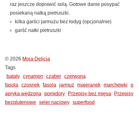
raz jeszcze doprawić solą. Gotowe danie posypać
posiekaną natką pietruszki.
kilka garści jarmużu bez łodyg (opcjonalnie)
garść natki pietruszki
© 2026
Moja Delicja
Tags
bataty
cynamon
cząber
czerwona
fasola
czosnek
fasola
jarmuż
majeranek
marchewki
p
apryka wędzona
pomidory
Przepisy bez mięsa
Przepisy
bezglutenowe
seler naciowy
superfood