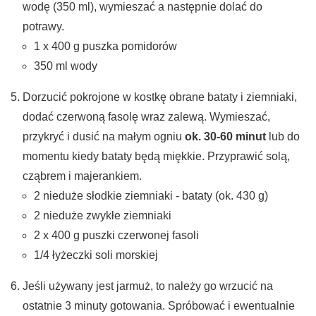
wodę (350 ml), wymieszać a następnie dolać do
potrawy.
1 x 400 g puszka pomidorów
350 ml wody
Dorzucić pokrojone w kostkę obrane bataty i ziemniaki,
dodać czerwoną fasolę wraz zalewą. Wymieszać,
przykryć i dusić na małym ogniu
ok. 30-60 minut
lub do
momentu kiedy bataty będą miękkie. Przyprawić solą,
cząbrem i majerankiem.
2 nieduże słodkie ziemniaki - bataty (ok. 430 g)
2 nieduże zwykłe ziemniaki
2 x 400 g puszki czerwonej fasoli
1/4 łyżeczki soli morskiej
Jeśli używany jest jarmuż, to należy go wrzucić na
ostatnie 3 minuty gotowania. Spróbować i ewentualnie