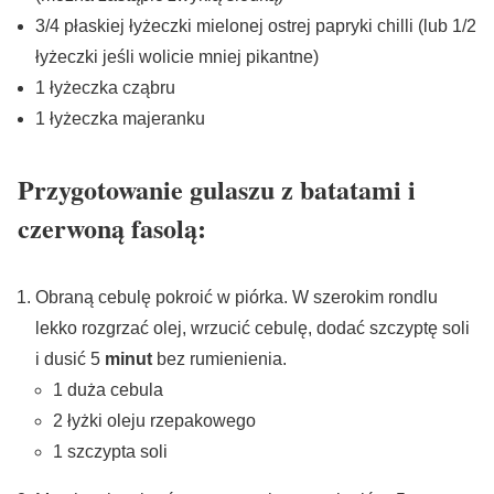
3/4 płaskiej łyżeczki mielonej ostrej papryki chilli (lub 1/2
łyżeczki jeśli wolicie mniej pikantne)
1 łyżeczka cząbru
1 łyżeczka majeranku
Przygotowanie gulaszu z batatami i
czerwoną fasolą:
Obraną cebulę pokroić w piórka. W szerokim rondlu
lekko rozgrzać olej, wrzucić cebulę, dodać szczyptę soli
i dusić 5
minut
bez rumienienia.
1 duża cebula
2 łyżki oleju rzepakowego
1 szczypta soli